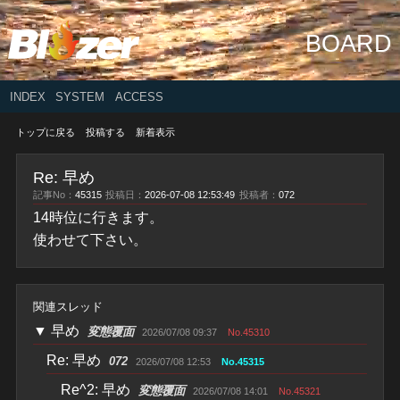
BOARD
INDEX
SYSTEM
ACCESS
トップに戻る
投稿する
新着表示
Re: 早め
記事No：
45315
投稿日：
2026-07-08 12:53:49
投稿者：
072
14時位に行きます。
使わせて下さい。
関連スレッド
▼
早め
変態覆面
2026/07/08 09:37
No.45310
Re: 早め
072
2026/07/08 12:53
No.45315
Re^2: 早め
変態覆面
2026/07/08 14:01
No.45321