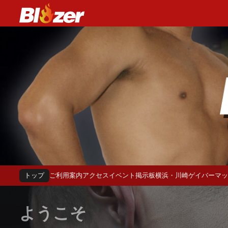
ト
ッ
プ
ご
利
用
案
内
ア
ク
セ
ス
イ
ベ
ン
ト
掲
示
板
横
浜
・
川
崎
ゲ
イ
バ
ー
マ
ッ
ようこそ