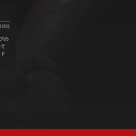
月15日
プの
いて
ード