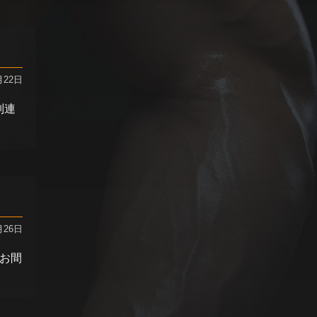
月22日
別連
月26日
卒お間