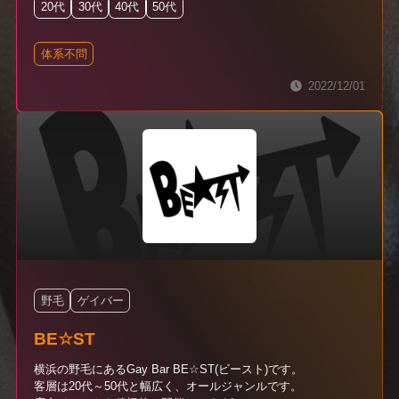
20代
30代
40代
50代
体系不問
2022/12/01
野毛
ゲイバー
BE☆ST
横浜の野毛にあるGay Bar BE☆ST(ビースト)です。
客層は20代～50代と幅広く、オールジャンルです。