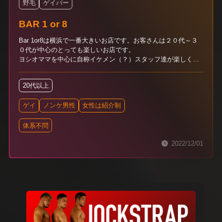
野毛
ゲイバー
BAR 1 or 8
Bar 1or8は横浜で一番大きいお店です。お客さんは２０代～３
０代が中心のとっても楽しいお店です。
ヨシオママを中心に自称イケメン（？）スタッフ達が楽しく接
してくれます。横浜に来た時はぜひ遊びにきてください！とっ
ても楽しい時間がすごせると思いますヨ。
20代以上
ゲイ
ノンケ男性
女性は紹介制
体系不問
2022/12/01