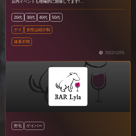
店内イベントも積極的に開催してます!
お一人でもお気軽にご来店下さい!
20代
30代
40代
50代
ゲイ
女性は紹介制
体系不問
2022/12/01
野毛
ゲイバー