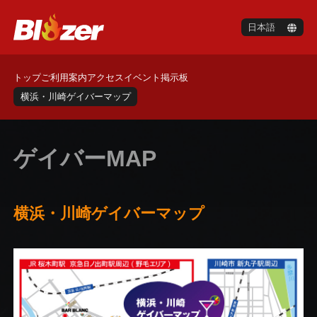
ト
ッ
プ
ご
利
用
案
内
ア
ク
セ
ス
イ
ベ
ン
ト
掲
示
板
横
浜
・
川
崎
ゲ
イ
バ
ー
マ
ッ
プ
ゲイバーMAP
横浜・川崎ゲイバーマップ