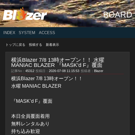
BOARD
INDEX
SYSTEM
ACCESS
トップに戻る
投稿する
新着表示
横浜Blazer 7/8 13時オープン！！ 水曜
MANIAC BLAZER 『MASK’d F』覆面
記事No：
45312
投稿日：
2026-07-08 11:15:53
投稿者：
Blazer
横浜Blazer 7/8 13時オープン！！
水曜 MANIAC BLAZER
『MASK’d F』覆面
本日全員覆面着用
無料レンタルあり
持ち込み歓迎