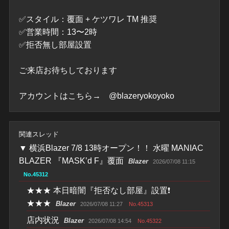
✅スタイル：覆面 + ケツワレ TM 推奨
✅営業時間：13〜2時
✅拒否無し部屋設置
ご来店お待ちしております
アカウントはこちら→ @blazeryokoyoko
関連スレッド
▼
横浜Blazer 7/8 13時オープン！！ 水曜 MANIAC
BLAZER 『MASK’d F』覆面
Blazer
2026/07/08 11:15
No.45312
★★★ 本日暗闇『拒否なし部屋』設置❗
★★★
Blazer
2026/07/08 11:27
No.45313
店内状況
Blazer
2026/07/08 14:54
No.45322