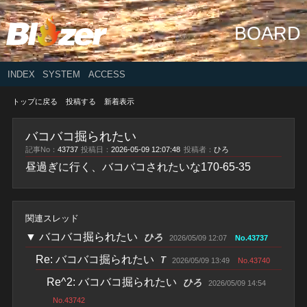
BOARD
INDEX
SYSTEM
ACCESS
トップに戻る
投稿する
新着表示
バコバコ掘られたい
記事No：
43737
投稿日：
2026-05-09 12:07:48
投稿者：
ひろ
昼過ぎに行く、バコバコされたいな170-65-35
関連スレッド
▼
バコバコ掘られたい
ひろ
2026/05/09 12:07
No.43737
Re: バコバコ掘られたい
T
2026/05/09 13:49
No.43740
Re^2: バコバコ掘られたい
ひろ
2026/05/09 14:54
No.43742