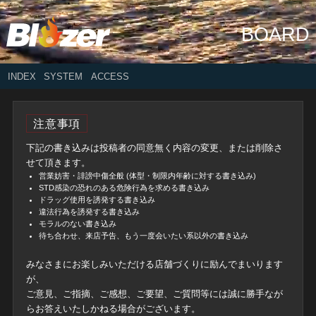
BOARD
INDEX
SYSTEM
ACCESS
注意事項
下記の書き込みは投稿者の同意無く内容の変更、または削除さ
せて頂きます。
営業妨害・誹謗中傷全般 (体型・制限内年齢に対する書き込み)
STD感染の恐れのある危険行為を求める書き込み
ドラッグ使用を誘発する書き込み
違法行為を誘発する書き込み
モラルのない書き込み
待ち合わせ、来店予告、もう一度会いたい系以外の書き込み
みなさまにお楽しみいただける店舗づくりに励んでまいります
が、
ご意見、ご指摘、ご感想、ご要望、ご質問等には誠に勝手なが
らお答えいたしかねる場合がございます。