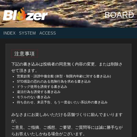
BOARD
INDEX
SYSTEM
ACCESS
注意事項
下記の書き込みは投稿者の同意無く内容の変更、または削除さ
せて頂きます。
営業妨害・誹謗中傷全般 (体型・制限内年齢に対する書き込み)
STD感染の恐れのある危険行為を求める書き込み
ドラッグ使用を誘発する書き込み
違法行為を誘発する書き込み
モラルのない書き込み
待ち合わせ、来店予告、もう一度会いたい系以外の書き込み
みなさまにお楽しみいただける店舗づくりに励んでまいります
が、
ご意見、ご指摘、ご感想、ご要望、ご質問等には誠に勝手なが
らお答えいたしかねる場合がございます。