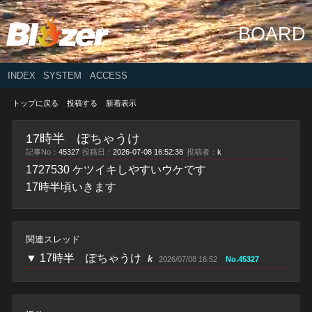
BOARD
INDEX
SYSTEM
ACCESS
トップに戻る
投稿する
新着表示
17時半 ぽちゃうけ
記事No：
45327
投稿日：
2026-07-08 16:52:38
投稿者：
k
1727530 ケツイキしやすいウケです
17時半頃いきます
関連スレッド
▼
17時半 ぽちゃうけ
k
2026/07/08 16:52
No.45327