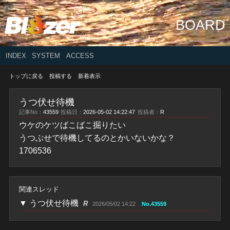
BOARD
INDEX
SYSTEM
ACCESS
トップに戻る
投稿する
新着表示
うつ伏せ待機
記事No：
43559
投稿日：
2026-05-02 14:22:47
投稿者：
R
ウケのケツばこばこ掘りたい
うつぶせで待機してるのとかいないかな？
1706536
関連スレッド
▼
うつ伏せ待機
R
2026/05/02 14:22
No.43559